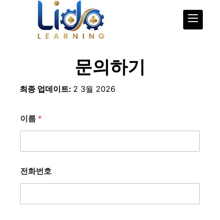
문의하기
최종 업데이트:
2 3월 2026
이름
*
이
전화번호
름
메
시
지
*